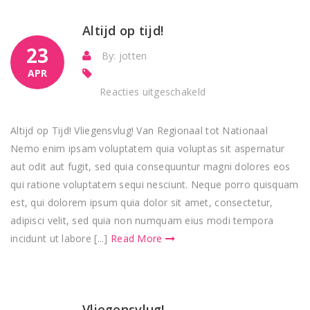
Altijd op tijd!
23
By: jotten
APR
voor
Reacties uitgeschakeld
Altijd
op
Altijd op Tijd! Vliegensvlug! Van Regionaal tot Nationaal
tijd!
Nemo enim ipsam voluptatem quia voluptas sit aspernatur
aut odit aut fugit, sed quia consequuntur magni dolores eos
qui ratione voluptatem sequi nesciunt. Neque porro quisquam
est, qui dolorem ipsum quia dolor sit amet, consectetur,
adipisci velit, sed quia non numquam eius modi tempora
incidunt ut labore [...]
Read More
Vliegensvlug!