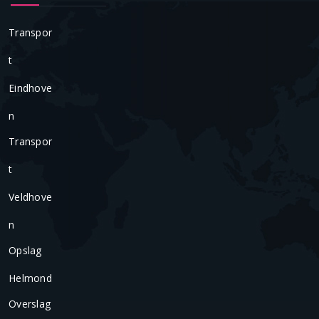
Transpor
T
Eindhove
N
Transpor
T
Veldhove
N
Opslag
Helmond
Overslag