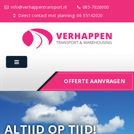
info@verhappentransport.nl
085-7826000
Direct contact met planning: 06 55142020
OFFERTE AANVRAGEN
ALTIJD OP TIJD!