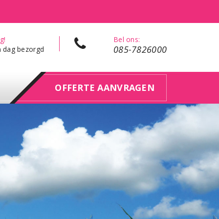
g!
Bel ons:
085-7826000
n dag bezorgd
OFFERTE AANVRAGEN