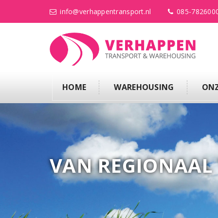
info@verhappentransport.nl
085-782600
HOME
WAREHOUSING
ONZ
VAN REGIONAAL