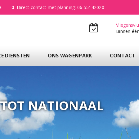
0
Direct contact met planning: 06 55142020
Vliegensvlu
Binnen éé
E DIENSTEN
ONS WAGENPARK
CONTACT
 TOT NATIONAAL