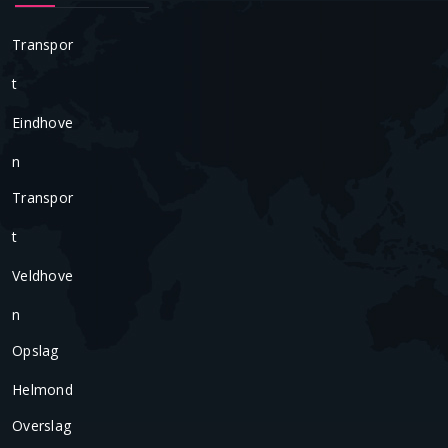
Transpor
T
Eindhove
N
Transpor
T
Veldhove
N
Opslag
Helmond
Overslag