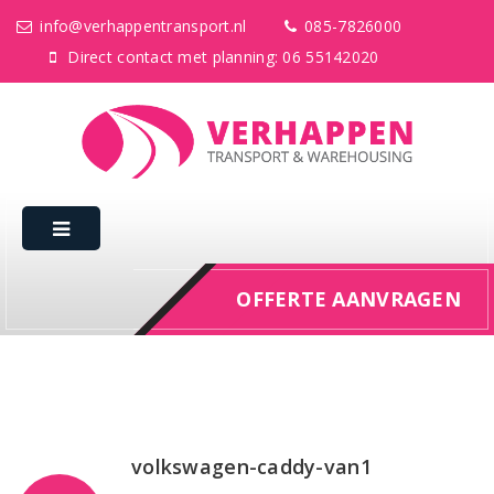
info@verhappentransport.nl
085-7826000
Direct contact met planning: 06 55142020
OFFERTE AANVRAGEN
volkswagen-caddy-van1