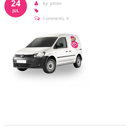
24
By: jotten
JUL
Comments: 0