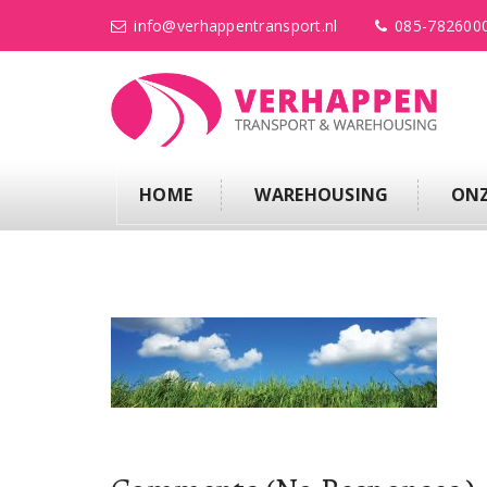
info@verhappentransport.nl
085-782600
HOME
WAREHOUSING
ONZ