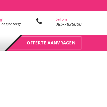
g!
Bel ons:
085-7826000
n dag bezorgd
OFFERTE AANVRAGEN