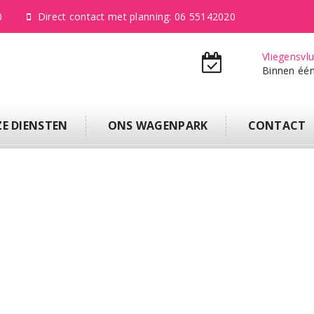
0
Direct contact met planning: 06 55142020
Vliegensvlu
Binnen éé
E DIENSTEN
ONS WAGENPARK
CONTACT