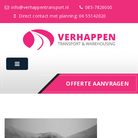
info@verhappentransport.nl
085-7826000
Direct contact met planning: 06 55142020
OFFERTE AANVRAGEN