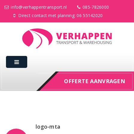
info@verhappentransport.nl
085-7826000
Direct contact met planning: 06 55142020
OFFERTE AANVRAGEN
logo-mta