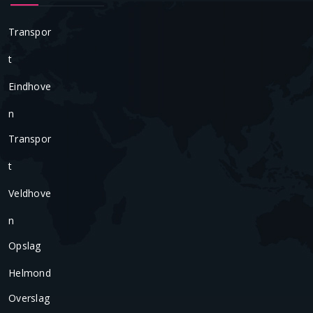
Transpor
T
Eindhove
N
Transpor
T
Veldhove
N
Opslag
Helmond
Overslag