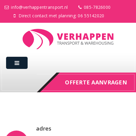
info@verhappentransport.nl
085-7826000
Direct contact met planning: 06 55142020
OFFERTE AANVRAGEN
adres