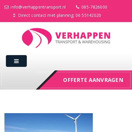
info@verhappentransport.nl
085-7826000
Direct contact met planning: 06 55142020
OFFERTE AANVRAGEN