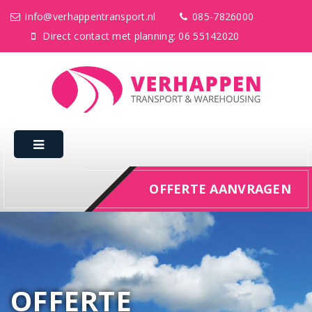
info@verhappentransport.nl
085-7826000
Direct contact met planning: 06 55142020
OFFERTE AANVRAGEN
OFFERTE